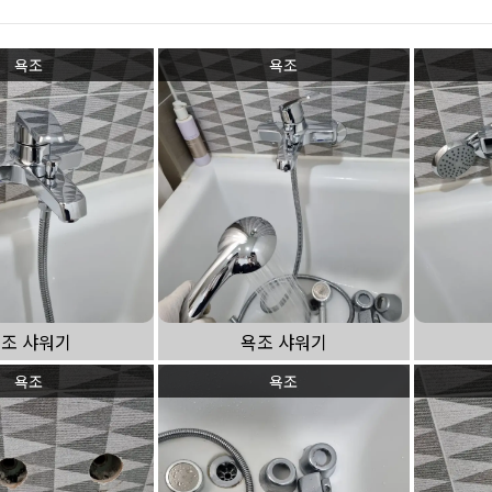
싱크대 작업
욕조
욕조
조 샤워기
욕조 샤워기
욕조
욕조