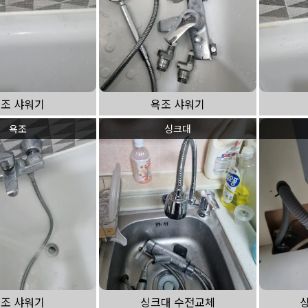
조 샤워기
욕조 샤워기
욕조
싱크대
조 샤워기
싱크대 수전교체