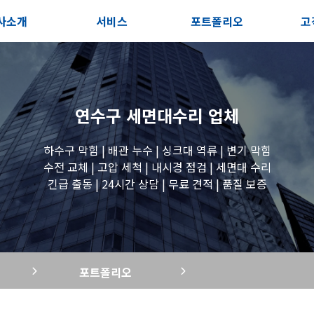
사소개
서비스
포트폴리오
고
인사말
서비스안내
전체보기
상
지사항
포스트
세면대 작업
고
연수구 세면대수리
업체
시는길
변기 작업
하수구 막힘 | 배관 누수 | 싱크대 역류 | 변기 막힘
수전 교체 | 고압 세척 | 내시경 점검 | 세면대 수리
긴급 출동 | 24시간 상담 | 무료 견적 | 품질 보증
욕조 작업
원룸 수전 작업
포트폴리오
세탁실 수전 작업