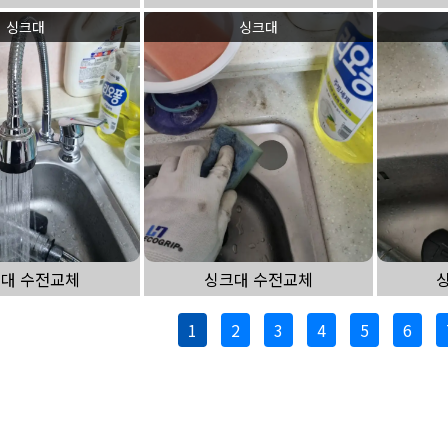
싱크대
싱크대
대 수전교체
싱크대 수전교체
1
2
3
4
5
6