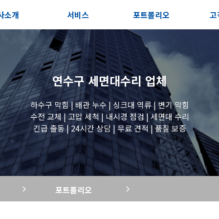
사소개
서비스
포트폴리오
고
인사말
서비스안내
전체보기
상
지사항
포스트
세면대 작업
고
연수구 세면대수리
업체
시는길
변기 작업
하수구 막힘 | 배관 누수 | 싱크대 역류 | 변기 막힘
수전 교체 | 고압 세척 | 내시경 점검 | 세면대 수리
긴급 출동 | 24시간 상담 | 무료 견적 | 품질 보증
욕조 작업
원룸 수전 작업
포트폴리오
세탁실 수전 작업